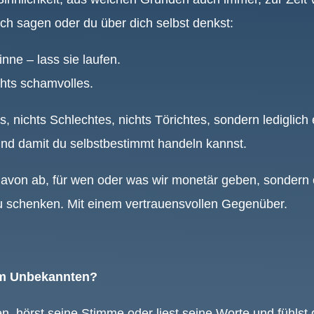
h sagen oder du über dich selbst denkst:
inne – lass sie laufen.
chts schamvolles.
s, nichts Schlechtes, nichts Törichtes, sondern lediglich
und damit du selbstbestimmt handeln kannst.
davon ab, für wen oder was wir monetär geben, sondern ob
 schenken. Mit einem vertrauensvollen Gegenüber.
nem Unbekannten?
 hörst seine Stimme oder liest seine Worte und fühlst di