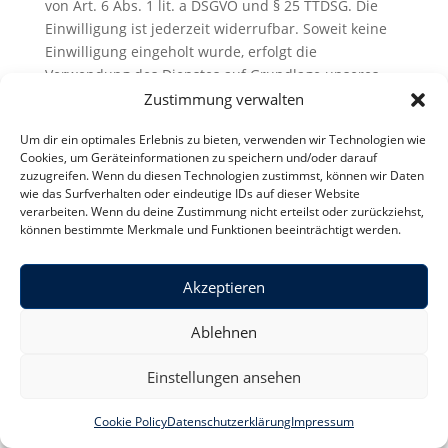
von Art. 6 Abs. 1 lit. a DSGVO und § 25 TTDSG. Die
Einwilligung ist jederzeit widerrufbar. Soweit keine
Einwilligung eingeholt wurde, erfolgt die
Verwendung des Dienstes auf Grundlage unseres
berechtigten Interesses an einer möglichst
Zustimmung verwalten
umfassenden Sichtbarkeit in den Sozialen Medien.
Um dir ein optimales Erlebnis zu bieten, verwenden wir Technologien wie
Soweit mit Hilfe des hier beschriebenen Tools
Cookies, um Geräteinformationen zu speichern und/oder darauf
zuzugreifen. Wenn du diesen Technologien zustimmst, können wir Daten
personenbezogene Daten auf unserer Website
wie das Surfverhalten oder eindeutige IDs auf dieser Website
erfasst und an Facebook bzw. Instagram
verarbeiten. Wenn du deine Zustimmung nicht erteilst oder zurückziehst,
weitergeleitet werden, sind wir und die Meta
können bestimmte Merkmale und Funktionen beeinträchtigt werden.
Platforms Ireland Limited, 4 Grand Canal Square,
Grand Canal Harbour, Dublin 2, Irland gemeinsam
Akzeptieren
für diese Datenverarbeitung verantwortlich (Art. 26
DSGVO). Die gemeinsame Verantwortlichkeit
Ablehnen
beschränkt sich dabei ausschließlich auf die
Erfassung der Daten und deren Weitergabe an
Einstellungen ansehen
Facebook bzw. Instagram. Die nach der Weiterleitung
erfolgende Verarbeitung durch Facebook bzw.
Cookie Policy
Datenschutzerklärung
Impressum
Instagram ist nicht Teil der gemeinsamen